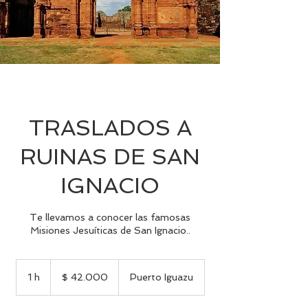
TRASLADOS A
RUINAS DE SAN
IGNACIO
Te llevamos a conocer las famosas
Misiones Jesuíticas de San Ignacio..
42.000
pesos
1 h
1
$ 42.000
Puerto Iguazu
argentinos