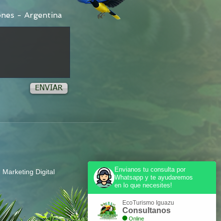
ones
- Argentina
ENVIAR
Envianos tu consulta por
 Marketing Digital
Whatsapp y te ayudaremos
en lo que necesites!
EcoTurismo Iguazu
Consultanos
Online