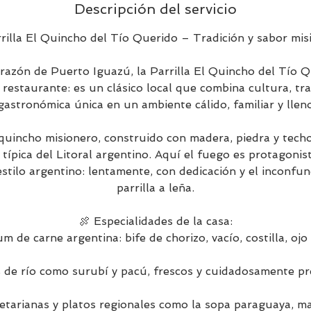
Descripción del servicio
rrilla El Quincho del Tío Querido – Tradición y sabor mis
orazón de Puerto Iguazú, la Parrilla El Quincho del Tío 
restaurante: es un clásico local que combina cultura, tra
gastronómica única en un ambiente cálido, familiar y lleno
 quincho misionero, construido con madera, piedra y techo
ípica del Litoral argentino. Aquí el fuego es protagonist
estilo argentino: lentamente, con dedicación y el inconfun
parrilla a leña.
🍖 Especialidades de la casa:
 de carne argentina: bife de chorizo, vacío, costilla, ojo
 de río como surubí y pacú, frescos y cuidadosamente pr
tarianas y platos regionales como la sopa paraguaya, ma