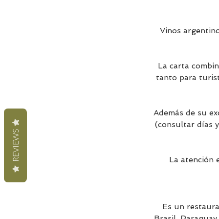
Vinos argentino
La carta combina
tanto para turis
Además de su exq
(consultar días y
REVIEWS
La atención e
Es un restaura
Brasil, Paraguay