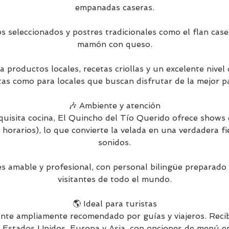
empanadas caseras.
s seleccionados y postres tradicionales como el flan case
mamón con queso.
 productos locales, recetas criollas y un excelente nivel d
tas como para locales que buscan disfrutar de la mejor pa
🎶 Ambiente y atención
uisita cocina, El Quincho del Tío Querido ofrece shows 
 horarios), lo que convierte la velada en una verdadera f
sonidos.
s amable y profesional, con personal bilingüe preparado 
visitantes de todo el mundo.
🌎 Ideal para turistas
nte ampliamente recomendado por guías y viajeros. Recib
, Estados Unidos, Europa y Asia, con opciones de menú en