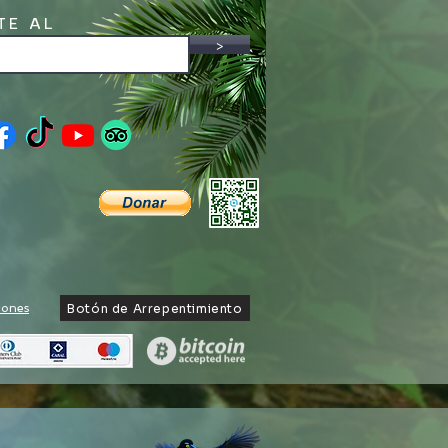
TE AL
>
TER
Botón de Arrepentimiento
iones