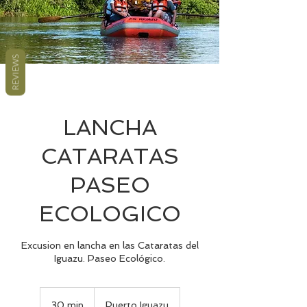
REVIEWS
LANCHA
CATARATAS
PASEO
ECOLOGICO
Excusion en lancha en las Cataratas del
Iguazu. Paseo Ecológico.
30 min
3
Puerto Iguazu