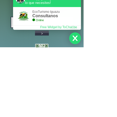
lo que necesites!
EcoTurismo Iguazu
Consultanos
Online
Free Widget by ToChat.be
>
Política de Reservas
Cancelaciones y Reembolsos