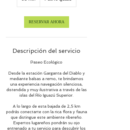
0
m
i
RESERVAR AHORA
n
Descripción del servicio
Paseo Ecológico
Desde la estación Garganta del Diablo y
mediante balsas a remo, te brindamos
una experiencia navegación silenciosa,
distendida y muy ilustrativa a través de las
islas del Río Iguazú Superior.
A lo largo de esta bajada de 2,5 km
podrás conectarte con la rica flora y fauna
que distingue este ambiente ribereño.
Expertos lugareños pondrán su ojo
entrenado a tu servicio para descubrir los